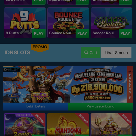
9 Putts
Bounce Roulette
Soccer Roulette
PLAY
PLAY
PLAY
PROMO
IDNSLOTS
Cari
Lihat Semua
Lebih Details
View Leaderboard
PROMO
PROMO
PROMO