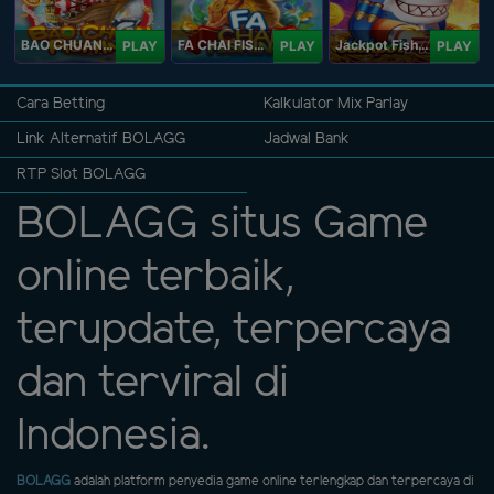
BAO CHUAN FISHING
FA CHAI FISHING
Jackpot Fishing Jili
PLAY
PLAY
PLAY
Cara Betting
Kalkulator Mix Parlay
Link Alternatif BOLAGG
Jadwal Bank
RTP Slot BOLAGG
BOLAGG situs Game
online terbaik,
terupdate, terpercaya
dan terviral di
Indonesia.
BOLAGG
adalah platform penyedia game online terlengkap dan terpercaya di