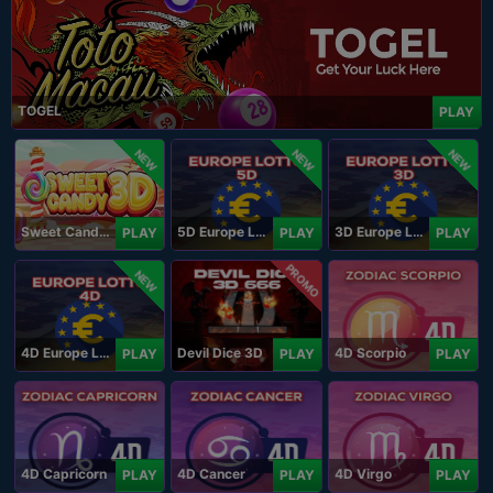
TOGEL
PLAY
NEW
NEW
NEW
Sweet Candy 3D
5D Europe Lotto
3D Europe Lotto
PLAY
PLAY
PLAY
PROMO
NEW
4D Europe Lotto
Devil Dice 3D
4D Scorpio
PLAY
PLAY
PLAY
4D Capricorn
4D Cancer
4D Virgo
PLAY
PLAY
PLAY