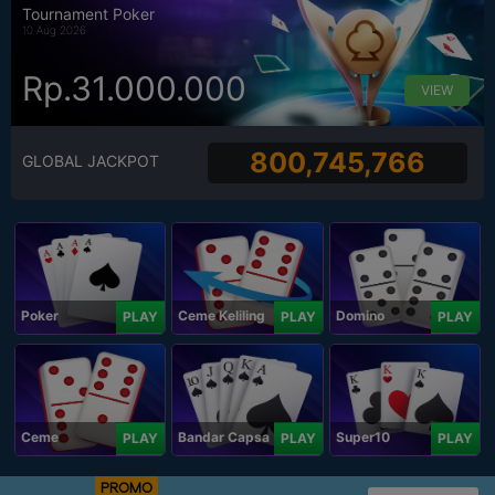
Tournament Poker
10 Aug 2026
Rp.31.000.000
VIEW
800,745,766
GLOBAL JACKPOT
Poker
Ceme Keliling
Domino
PLAY
PLAY
PLAY
Ceme
Bandar Capsa
Super10
PLAY
PLAY
PLAY
PROMO