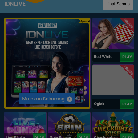
IDNLIVE
Lihat Semua
PROMO
Spesial
Red White
PLAY
PROMO
Oglok
PLAY
Live Plinko
Spin Soccer
Checkmate Rush
PLAY
PLAY
PLAY