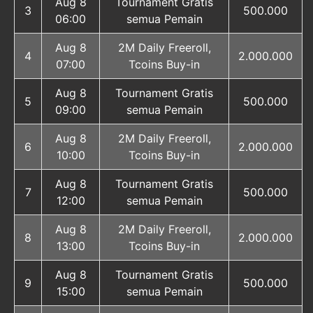
Aug 8
Tournament Gratis
3
500.000
06:00
semua Pemain
Aug 8
2M Daily Freeroll,
4
2.000.000
07:00
Tcoins Buy-in
Aug 8
Tournament Gratis
5
500.000
09:00
semua Pemain
Aug 8
2M Daily Freeroll,
6
2.000.000
10:00
Tcoins Buy-in
Aug 8
Tournament Gratis
7
500.000
12:00
semua Pemain
Aug 8
2M Daily Freeroll,
8
2.000.000
13:00
Tcoins Buy-in
Aug 8
Tournament Gratis
9
500.000
15:00
semua Pemain