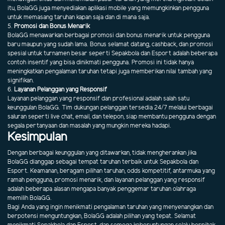
itu, BolaGG juga menyediakan aplikasi mobile yang memungkinkan pengguna
untuk memasang taruhan kapan saja dan di mana saja.
5.
Promosi dan Bonus Menarik
BolaGG menawarkan berbagai promosi dan bonus menarik untuk pengguna
baru maupun yang sudah lama. Bonus selamat datang, cashback, dan promosi
spesial untuk turnamen besar seperti Sepakbola dan Esport adalah beberapa
contoh insentif yang bisa dinikmati pengguna. Promosi ini tidak hanya
meningkatkan pengalaman taruhan tetapi juga memberikan nilai tambah yang
signifikan.
6.
Layanan Pelanggan yang Responsif
Layanan pelanggan yang responsif dan profesional adalah salah satu
keunggulan BolaGG. Tim dukungan pelanggan tersedia 24/7 melalui berbagai
saluran seperti live chat, email, dan telepon, siap membantu pengguna dengan
segala pertanyaan dan masalah yang mungkin mereka hadapi.
Kesimpulan
Dengan berbagai keunggulan yang ditawarkan, tidak mengherankan jika
BolaGG dianggap sebagai tempat taruhan terbaik untuk Sepakbola dan
Esport. Keamanan, beragam pilihan taruhan, odds kompetitif, antarmuka yang
ramah pengguna, promosi menarik, dan layanan pelanggan yang responsif
adalah beberapa alasan mengapa banyak penggemar taruhan olahraga
memilih BolaGG.
Bagi Anda yang ingin menikmati pengalaman taruhan yang menyenangkan dan
berpotensi menguntungkan, BolaGG adalah pilihan yang tepat. Selamat