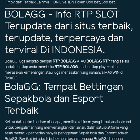
Provider Terbaik Lainnya
IDN Live, IDN Poker, Ubo bet, Sbo bet
BOLAGG - Info RTP SLOT
Terupdate dari situs terbaik,
terupdate, terpercaya dan
terviral Di INDONESIA.
BolaGG juga lengkap dengan
RTP BOLAGG
ATAU
BOLAGG RTP
Yang selalu
update setiap anda membuka
RTP BOLAGG
, Jadi setiap player bisa
merasakan kemenangan atau juga merasakan yang namanya MAXWIN di
BolaGG.
BolaGG: Tempat Bettingan
Sepakbola dan Esport
Terbaik
Ketika datang ke taruhan olahraga, memilih platform yang tepat adalah kunci
untuk pengalaman yang menyenangkan dan aman. Salah satu platform yang
telah menarik perhatian banyak penggemar Sepak bola dan Esport adalah
BolaGG. Berikut ini adalah beberapa alasan mengapa BolaGG dianggap