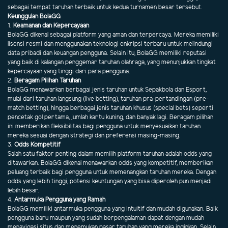
sebagai tempat taruhan terbaik untuk kedua turnamen besar tersebut.
Keunggulan BolaGG
1.
Keamanan dan Kepercayaan
BolaGG dikenal sebagai platform yang aman dan terpercaya. Mereka memiliki
lisensi resmi dan menggunakan teknologi enkripsi terbaru untuk melindungi
data pribadi dan keuangan pengguna. Selain itu, BolaGG memiliki reputasi
yang baik di kalangan penggemar taruhan olahraga, yang menunjukkan tingkat
kepercayaan yang tinggi dari para pengguna.
2.
Beragam Pilihan Taruhan
BolaGG menawarkan berbagai jenis taruhan untuk Sepakbola dan Esport,
mulai dari taruhan langsung (live betting), taruhan pra-pertandingan (pre-
match betting), hingga berbagai jenis taruhan khusus (special bets) seperti
pencetak gol pertama, jumlah kartu kuning, dan banyak lagi. Beragam pilihan
ini memberikan fleksibilitas bagi pengguna untuk menyesuaikan taruhan
mereka sesuai dengan strategi dan preferensi masing-masing.
3.
Odds Kompetitif
Salah satu faktor penting dalam memilih platform taruhan adalah odds yang
ditawarkan. BolaGG dikenal menawarkan odds yang kompetitif, memberikan
peluang terbaik bagi pengguna untuk memenangkan taruhan mereka. Dengan
odds yang lebih tinggi, potensi keuntungan yang bisa diperoleh pun menjadi
lebih besar.
4.
Antarmuka Pengguna yang Ramah
BolaGG memiliki antarmuka pengguna yang intuitif dan mudah digunakan. Baik
pengguna baru maupun yang sudah berpengalaman dapat dengan mudah
menavigasi situs dan menemukan pasar taruhan yang mereka inginkan. Selain