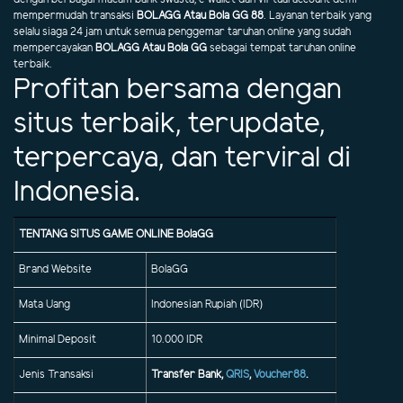
mempermudah transaksi
BOLAGG Atau Bola GG 88
. Layanan terbaik yang
selalu siaga 24 jam untuk semua penggemar taruhan online yang sudah
mempercayakan
BOLAGG Atau Bola GG
sebagai tempat taruhan online
terbaik.
Profitan bersama dengan
situs terbaik, terupdate,
terpercaya, dan terviral di
Indonesia.
TENTANG SITUS GAME ONLINE BolaGG
Brand Website
BolaGG
Mata Uang
Indonesian Rupiah (IDR)
Minimal Deposit
10.000 IDR
Jenis Transaksi
Transfer Bank,
QRIS
,
Voucher88
.