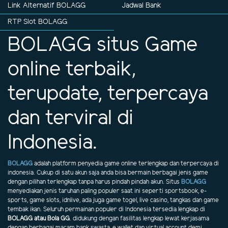
Link Alternatif BOLAGG
Jadwal Bank
RTP Slot BOLAGG
BOLAGG situs Game
online terbaik,
terupdate, terpercaya
dan terviral di
Indonesia.
BOLAGG
adalah platform penyedia game online terlengkap dan terpercaya di
indonesia. Cukup di satu akun saja anda bisa bermain berbagai jenis game
dengan pilihan terlengkap tanpa harus pindah pindah akun. Situs
BOLAGG
menyediakan jenis taruhan paling populer saat ini seperti sportsbook, e-
sports, game slots, idnlive, ada juga game togel, live casino, tangkas dan game
tembak ikan. Seluruh permainan populer di Indonesia tersedia lengkap di
BOLAGG atau Bola GG
. didukung dengan fasilitas lengkap lewat kerjasama
dengan berbagai macam bank swasta, e wallet dan virtual account demi