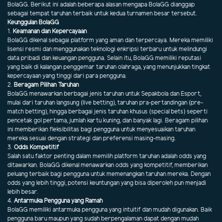
BolaGG. Berikut ini adalah beberapa alasan mengapa BolaGG dianggap
sebagai tempat taruhan terbaik untuk kedua turnamen besar tersebut.
Keunggulan BolaGG
1.
Keamanan dan Kepercayaan
BolaGG dikenal sebagai platform yang aman dan terpercaya. Mereka memiliki
lisensi resmi dan menggunakan teknologi enkripsi terbaru untuk melindungi
data pribadi dan keuangan pengguna. Selain itu, BolaGG memiliki reputasi
yang baik di kalangan penggemar taruhan olahraga, yang menunjukkan tingkat
kepercayaan yang tinggi dari para pengguna.
2.
Beragam Pilihan Taruhan
BolaGG menawarkan berbagai jenis taruhan untuk Sepakbola dan Esport,
mulai dari taruhan langsung (live betting), taruhan pra-pertandingan (pre-
match betting), hingga berbagai jenis taruhan khusus (special bets) seperti
pencetak gol pertama, jumlah kartu kuning, dan banyak lagi. Beragam pilihan
ini memberikan fleksibilitas bagi pengguna untuk menyesuaikan taruhan
mereka sesuai dengan strategi dan preferensi masing-masing.
3.
Odds Kompetitif
Salah satu faktor penting dalam memilih platform taruhan adalah odds yang
ditawarkan. BolaGG dikenal menawarkan odds yang kompetitif, memberikan
peluang terbaik bagi pengguna untuk memenangkan taruhan mereka. Dengan
odds yang lebih tinggi, potensi keuntungan yang bisa diperoleh pun menjadi
lebih besar.
4.
Antarmuka Pengguna yang Ramah
BolaGG memiliki antarmuka pengguna yang intuitif dan mudah digunakan. Baik
pengguna baru maupun yang sudah berpengalaman dapat dengan mudah