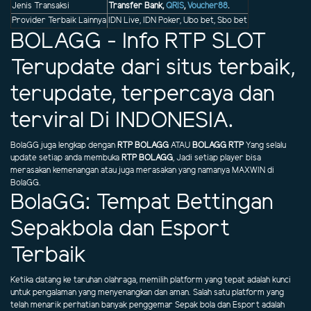
Jenis Transaksi
Transfer Bank,
QRIS
,
Voucher88
.
Provider Terbaik Lainnya
IDN Live, IDN Poker, Ubo bet, Sbo bet
BOLAGG - Info RTP SLOT
Terupdate dari situs terbaik,
terupdate, terpercaya dan
terviral Di INDONESIA.
BolaGG juga lengkap dengan
RTP BOLAGG
ATAU
BOLAGG RTP
Yang selalu
update setiap anda membuka
RTP BOLAGG
, Jadi setiap player bisa
merasakan kemenangan atau juga merasakan yang namanya MAXWIN di
BolaGG.
BolaGG: Tempat Bettingan
Sepakbola dan Esport
Terbaik
Ketika datang ke taruhan olahraga, memilih platform yang tepat adalah kunci
untuk pengalaman yang menyenangkan dan aman. Salah satu platform yang
telah menarik perhatian banyak penggemar Sepak bola dan Esport adalah