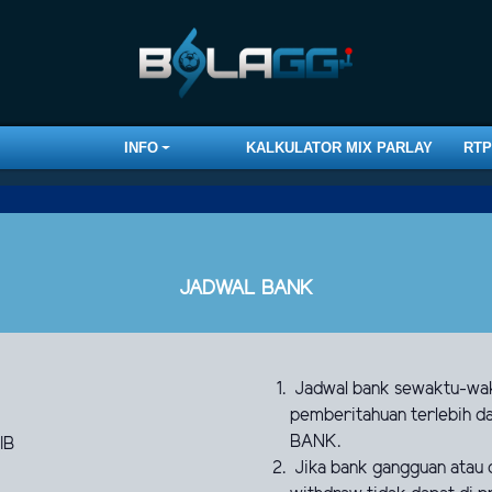
INFO
KALKULATOR MIX PARLAY
RTP
JADWAL BANK
Jadwal bank sewaktu-wak
pemberitahuan terlebih da
BANK.
IB
Jika bank gangguan atau o