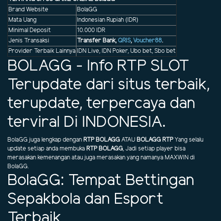
Brand Website
BolaGG
Mata Uang
Indonesian Rupiah (IDR)
Minimal Deposit
10.000 IDR
Jenis Transaksi
Transfer Bank,
QRIS
,
Voucher88
.
Provider Terbaik Lainnya
IDN Live, IDN Poker, Ubo bet, Sbo bet
BOLAGG - Info RTP SLOT
Terupdate dari situs terbaik,
terupdate, terpercaya dan
terviral Di INDONESIA.
BolaGG juga lengkap dengan
RTP BOLAGG
ATAU
BOLAGG RTP
Yang selalu
update setiap anda membuka
RTP BOLAGG
, Jadi setiap player bisa
merasakan kemenangan atau juga merasakan yang namanya MAXWIN di
BolaGG.
BolaGG: Tempat Bettingan
Sepakbola dan Esport
Terbaik