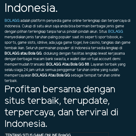
Indonesia.
BOLAGG
adalah platform penyedia game online terlengkap dan terpercaya di
indonesia. Cukup di satu akun saja anda bisa bermain berbagai jenis game
dengan pilihan terlengkap tanpa harus pindah pindah akun. Situs
BOLAGG
menyediakan jenis taruhan paling populer saat ini seperti sportsbook, e-
sports, game slots, idnlive, ada juga game togel, live casino, tangkas dan game
tembak ikan. Seluruh permainan populer di Indonesia tersedia lengkap di
BOLAGG atau Bola GG
. didukung dengan fasilitas lengkap lewat kerjasama
dengan berbagai macam bank swasta, e wallet dan virtual account demi
mempermudah transaksi
BOLAGG Atau Bola GG 88
. Layanan terbaik yang
selalu siaga 24 jam untuk semua penggemar taruhan online yang sudah
mempercayakan
BOLAGG Atau Bola GG
sebagai tempat taruhan online
terbaik.
Profitan bersama dengan
situs terbaik, terupdate,
terpercaya, dan terviral di
Indonesia.
TENTANG SITUS GAME ONLINE BolaGG