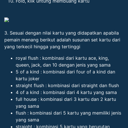
Fold, klik untung membuang kartu
3. Sesuai dengan nilai kartu yang didapatkan apabila
pemain menang berikut adalah susunan set kartu dari
yang terkecil hingga yang tertinggi
royal flush : kombinasi dari kartu ace, king,
queen, jack, dan 10 dengan jenis yang sama
5 of a kind : kombinasi dari four of a kind dan
kartu joker
straight flush : kombinasi dari straight dan flush
4 of a kind : kombinasi dari 4 kartu yang sama
full house : kombinasi dari 3 kartu dan 2 kartu
yang sama
flush : kombinasi dari 5 kartu yang memiliki jenis
yang sama
straight : kombinasi 5 kartu yang berurutan