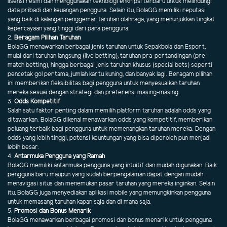
lisensi resmi dan menggunakan teknologi enkripsi terbaru untuk melindungi
data pribadi dan keuangan pengguna. Selain itu, BolaGG memiliki reputasi
yang baik di kalangan penggemar taruhan olahraga, yang menunjukkan tingkat
kepercayaan yang tinggi dari para pengguna.
2.
Beragam Pilihan Taruhan
BolaGG menawarkan berbagai jenis taruhan untuk Sepakbola dan Esport,
mulai dari taruhan langsung (live betting), taruhan pra-pertandingan (pre-
match betting), hingga berbagai jenis taruhan khusus (special bets) seperti
pencetak gol pertama, jumlah kartu kuning, dan banyak lagi. Beragam pilihan
ini memberikan fleksibilitas bagi pengguna untuk menyesuaikan taruhan
mereka sesuai dengan strategi dan preferensi masing-masing.
3.
Odds Kompetitif
Salah satu faktor penting dalam memilih platform taruhan adalah odds yang
ditawarkan. BolaGG dikenal menawarkan odds yang kompetitif, memberikan
peluang terbaik bagi pengguna untuk memenangkan taruhan mereka. Dengan
odds yang lebih tinggi, potensi keuntungan yang bisa diperoleh pun menjadi
lebih besar.
4.
Antarmuka Pengguna yang Ramah
BolaGG memiliki antarmuka pengguna yang intuitif dan mudah digunakan. Baik
pengguna baru maupun yang sudah berpengalaman dapat dengan mudah
menavigasi situs dan menemukan pasar taruhan yang mereka inginkan. Selain
itu, BolaGG juga menyediakan aplikasi mobile yang memungkinkan pengguna
untuk memasang taruhan kapan saja dan di mana saja.
5.
Promosi dan Bonus Menarik
BolaGG menawarkan berbagai promosi dan bonus menarik untuk pengguna