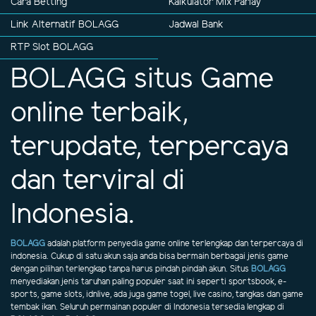
Cara Betting
Kalkulator Mix Parlay
Link Alternatif BOLAGG
Jadwal Bank
RTP Slot BOLAGG
BOLAGG situs Game
online terbaik,
terupdate, terpercaya
dan terviral di
Indonesia.
BOLAGG
adalah platform penyedia game online terlengkap dan terpercaya di
indonesia. Cukup di satu akun saja anda bisa bermain berbagai jenis game
dengan pilihan terlengkap tanpa harus pindah pindah akun. Situs
BOLAGG
menyediakan jenis taruhan paling populer saat ini seperti sportsbook, e-
sports, game slots, idnlive, ada juga game togel, live casino, tangkas dan game
tembak ikan. Seluruh permainan populer di Indonesia tersedia lengkap di