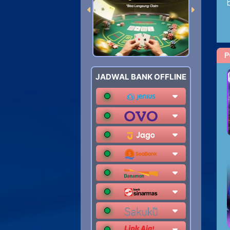
P
JADWAL BANK OFFLINE