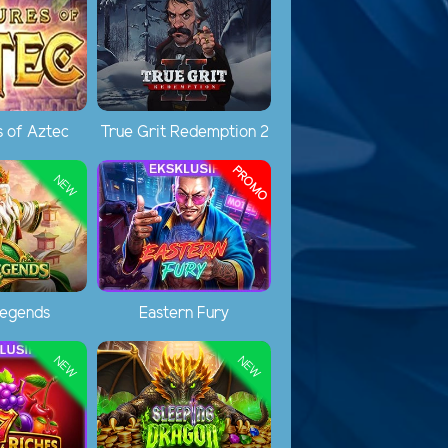
s of Aztec
True Grit Redemption 2
PROMO
NEW
Legends
Eastern Fury
NEW
NEW