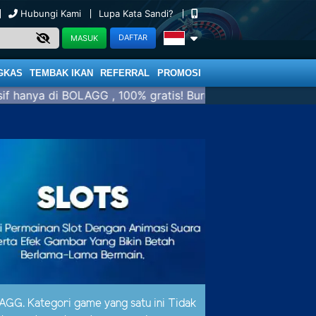
Hubungi Kami
Lupa Kata Sandi?
DAFTAR
GKAS
TEMBAK IKAN
REFERRAL
PROMOSI
atis! Buruan main dan menangkan hadiahnya! | Deposit Pe
LAGG. Kategori game yang satu ini Tidak