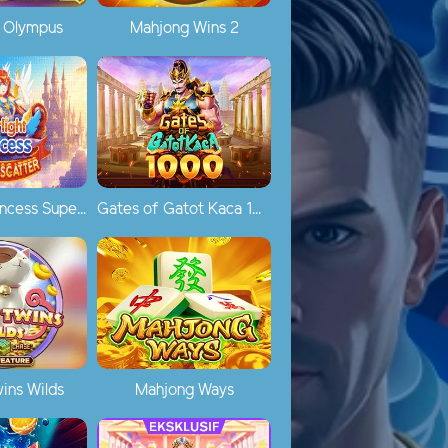
f Olympus
Mahjong Wins 2
Starlight Princess Super Scatter
Gates of Gatot Kaca 1000
ins Wilds
Mahjong Ways