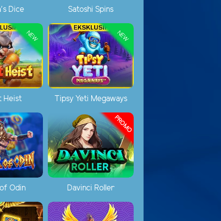
a's Dice
Satoshi Spins
NEW
NEW
t Heist
Tipsy Yeti Megaways
PROMO
of Odin
Davinci Roller